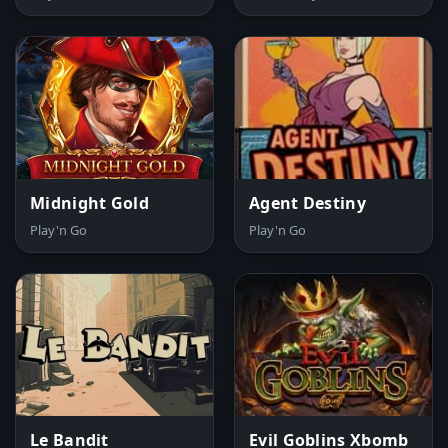
Midnight Gold
Agent Destiny
Play'n Go
Play'n Go
Le Bandit
Evil Goblins Xbomb