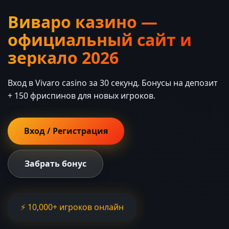
Виваро казино —
официальный сайт и
зеркало 2026
Вход в Vivaro casino за 30 секунд. Бонусы на депозит
+ 150 фриспинов для новых игроков.
Вход / Регистрация
Забрать бонус
⚡ 10,000+ игроков онлайн