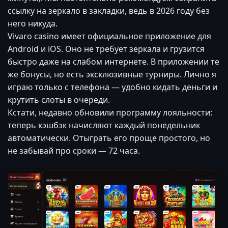
ссылку на зеркало в закладки, ведь в 2026 году без
него никуда.
Vivaro casino имеет официальное приложение для
Android и iOS. Оно не требует зеркала и грузится
быстро даже на слабом интернете. В приложении те
же бонусы, но есть эксклюзивные турниры. Лично я
играю только с телефона — удобно кидать деньги и
крутить слоты в очереди.
Кстати, недавно обновили программу лояльности:
теперь кэшбэк начисляют каждый понедельник
автоматически. Отыграть его проще простого, но
не забывай про сроки — 72 часа.